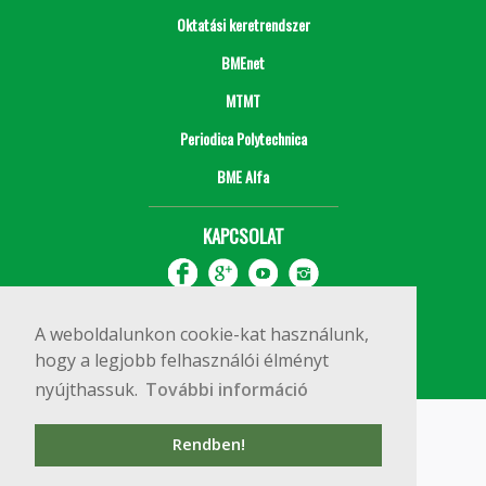
Oktatási keretrendszer
BMEnet
MTMT
Periodica Polytechnica
BME Alfa
KAPCSOLAT
A weboldalunkon cookie-kat használunk,
hogy a legjobb felhasználói élményt
nyújthassuk.
További információ
Impresszum
Copyright © 2020 BME Építőmérnöki Kar
Rendben!
1111 Budapest, Műegyetem rkp. 3.
+36 1 463 3531