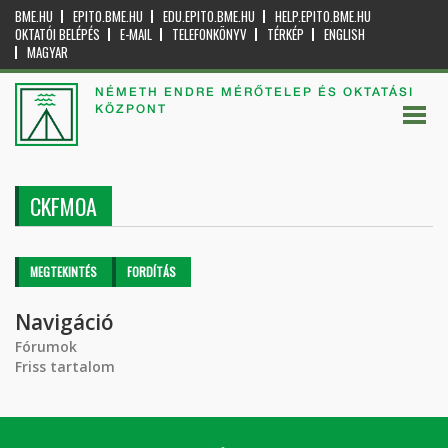
BME.HU
EPITO.BME.HU
EDU.EPITO.BME.HU
HELP.EPITO.BME.HU
OKTATÓI BELÉPÉS
E-MAIL
TELEFONKÖNYV
TÉRKÉP
ENGLISH
MAGYAR
NÉMETH ENDRE MÉRŐTELEP ÉS OKTATÁSI
KÖZPONT
CKFMOA
Elsődleges fülek
MEGTEKINTÉS
(AKTÍV
FORDÍTÁS
FÜL)
Navigáció
Fórumok
Friss tartalom