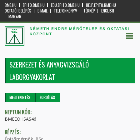
BME.HU
EPITO.BME.HU
EDU.EPITO.BME.HU
HELP.EPITO.BME.HU
OKTATÓI BELÉPÉS
E-MAIL
TELEFONKÖNYV
TÉRKÉP
ENGLISH
MAGYAR
NÉMETH ENDRE MÉRŐTELEP ÉS OKTATÁSI
KÖZPONT
SZERKEZET ÉS ANYAGVIZSGÁLÓ
LABORGYAKORLAT
Elsődleges fülek
MEGTEKINTÉS
(AKTÍV
FORDÍTÁS
FÜL)
NEPTUN KÓD:
BMEEOHSAS46
KÉPZÉS:
Építőmérnök, BSc