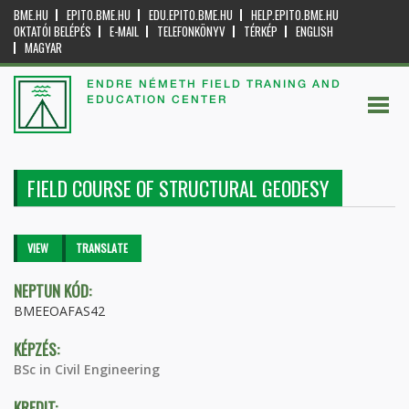
BME.HU
EPITO.BME.HU
EDU.EPITO.BME.HU
HELP.EPITO.BME.HU
OKTATÓI BELÉPÉS
E-MAIL
TELEFONKÖNYV
TÉRKÉP
ENGLISH
MAGYAR
ENDRE NÉMETH FIELD TRANING AND
EDUCATION CENTER
FIELD COURSE OF STRUCTURAL GEODESY
Primary tabs
VIEW
(ACTIVE
TRANSLATE
TAB)
NEPTUN KÓD:
BMEEOAFAS42
KÉPZÉS:
BSc in Civil Engineering
KREDIT: