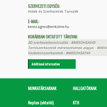
SZERVEZETI EGYSÉG:
Hidak és Szerkezetek Tanszék
E-MAIL:
kenez.agnes@emk.bme.hu
KORÁBBAN OKTATOTT TÁRGYAK:
3D szerkezetkonstruálás - BMEEOHSAS45
Tartószerkezetek méretezésének alapjai - BME
Vasbetonszerkezetek - BMEEOHSAT43
Additional information
MUNKATÁRSAKNAK
HALLGATÓKNAK
Neptun (oktatói)
KTH