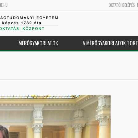
ME.HU
OKTATÓI BELÉPÉS
SÁGTUDOMÁNYI EGYETEM
k képzés 1782 óta
OKTATÁSI KÖZPONT
MÉRŐGYAKORLATOK
A MÉRŐGYAKORLATOK TÖRT