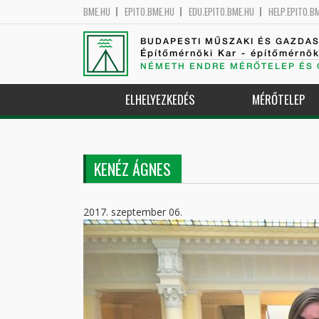
BME.HU
EPITO.BME.HU
EDU.EPITO.BME.HU
HELP.EPITO.B
BUDAPESTI MŰSZAKI ÉS GAZDA
Építőmérnöki Kar - építőmérnö
NÉMETH ENDRE MÉRŐTELEP ÉS 
ELHELYEZKEDÉS
MÉRŐTELEP
KENÉZ ÁGNES
2017. szeptember 06.