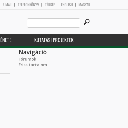
E-MAIL
TELEFONKÖNYV
TÉRKÉP
ENGLISH
MAGYAR
Search
Keresés űrlap
this
site
ÉNETE
KUTATÁSI PROJEKTEK
Navigáció
Fórumok
Friss tartalom