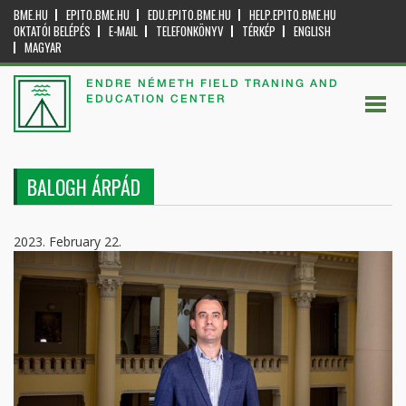
BME.HU
EPITO.BME.HU
EDU.EPITO.BME.HU
HELP.EPITO.BME.HU
OKTATÓI BELÉPÉS
E-MAIL
TELEFONKÖNYV
TÉRKÉP
ENGLISH
MAGYAR
ENDRE NÉMETH FIELD TRANING AND
EDUCATION CENTER
BALOGH ÁRPÁD
2023. February 22.