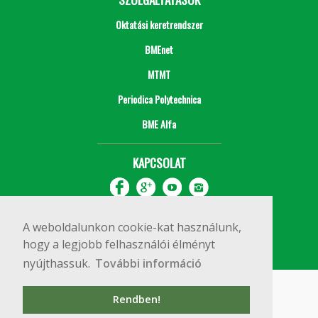
Oktatási keretrendszer
BMEnet
MTMT
Periodica Polytechnica
BME Alfa
KAPCSOLAT
A weboldalunkon cookie-kat használunk,
hogy a legjobb felhasználói élményt
nyújthassuk.
További információ
Impresszum
Copyright © 2020 BME Építőmérnöki Kar
Rendben!
1111 Budapest, Műegyetem rkp. 3.