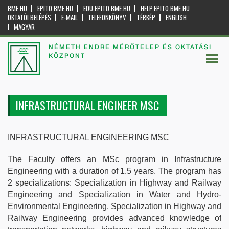
BME.HU
EPITO.BME.HU
EDU.EPITO.BME.HU
HELP.EPITO.BME.HU
OKTATÓI BELÉPÉS
E-MAIL
TELEFONKÖNYV
TÉRKÉP
ENGLISH
MAGYAR
NÉMETH ENDRE MÉRŐTELEP ÉS OKTATÁSI
KÖZPONT
INFRASTRUCTURAL ENGINEER MSC
INFRASTRUCTURAL ENGINEERING MSC
The Faculty offers an MSc program in Infrastructure
Engineering with a duration of 1.5 years. The program has
2 specializations: Specialization in Highway and Railway
Engineering and Specialization in Water and Hydro-
Environmental Engineering. Specialization in Highway and
Railway Engineering provides advanced knowledge of