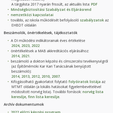
A tárgylista 2017 nyarán frissült, az aktuális lista:
PDF
Minőségbiztosítási Szabályzat és Eljárásrend
nemzetközi kapcsolatai
további, az iskola működését befolyásoló
szabályzatok
az
EHBDT oldalán
Beszámolók, önértékelések, tájékoztatók
A DI működési indikátorainak éves értékelése
2024
,
2023
,
2022
önértékelések a MAB akkreditációs eljárásához:
2014
,
2021
.
beszámoló a doktori képzési és címszerzési tevékenységről
(az Építőmérnöki Kar Kari Tanácsának benyújtott
beszámoló):
2014
,
2013
,
2012
,
2010
,
2007
.
Kifogásolható gyakorlatot folytató
folyóiratok listája
az
MTMT oldalán (a lokális hatásokat figyelembevételével
módosított norvég lista). További források:
norvég lista
keresője
,
finn lista keresője
.
Archív dokumentumok
2022 előtti képzési program