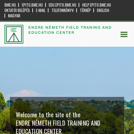
BME.HU
EPITO.BME.HU
EDU.EPITO.BME.HU
HELP.EPITO.BME.HU
OKTATÓI BELÉPÉS
E-MAIL
TELEFONKÖNYV
TÉRKÉP
ENGLISH
MAGYAR
ENDRE NÉMETH FIELD TRANING AND
EDUCATION CENTER
Welcome to the site of the
ENDRE NÉMETH FIELD TRAINING AND
EDUCATION CENTER