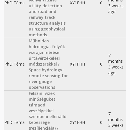
PhD Téma
XY1FHH
0
utility detection
3 weeks
and road and
ago
railway track
structure analysis
using geophysical
methods.
Műholdas
hidrológia, folyók
vízrajzi mérése
7
űrtávérzékelési
months
PhD Téma
módszerekkel /
XY1FHH
0
3 weeks
Space hydrology:
ago
remote sensing for
river gauge
observations
Felszíni vizek
minőségüket
támadó
veszélyekkel
7
szembeni ellenálló
months
PhD Téma
képessége
XY1FHH
0
3 weeks
(rezílienciája) /