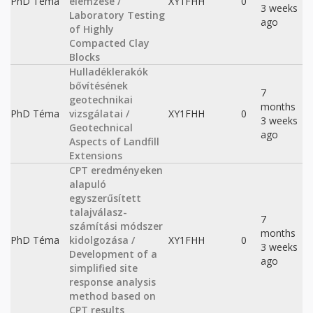
PhD Téma
elemzése /
XY1FHH
0
3 weeks
Laboratory Testing
ago
of Highly
Compacted Clay
Blocks
Hulladéklerakók
bővítésének
7
geotechnikai
months
PhD Téma
vizsgálatai /
XY1FHH
0
3 weeks
Geotechnical
ago
Aspects of Landfill
Extensions
CPT eredményeken
alapuló
egyszerűsített
talajválasz-
7
számítási módszer
months
PhD Téma
kidolgozása /
XY1FHH
0
3 weeks
Development of a
ago
simplified site
response analysis
method based on
CPT results