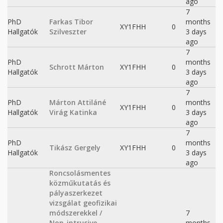
ago
7
PhD
Farkas Tibor
months
XY1FHH
0
Hallgatók
Szilveszter
3 days
ago
7
PhD
months
Schrott Márton
XY1FHH
0
Hallgatók
3 days
ago
7
PhD
Márton Attiláné
months
XY1FHH
0
Hallgatók
Virág Katinka
3 days
ago
7
PhD
months
Tikász Gergely
XY1FHH
0
Hallgatók
3 days
ago
Roncsolásmentes
közműkutatás és
pályaszerkezet
vizsgálat geofizikai
módszerekkel /
7
Non-intrusive
months