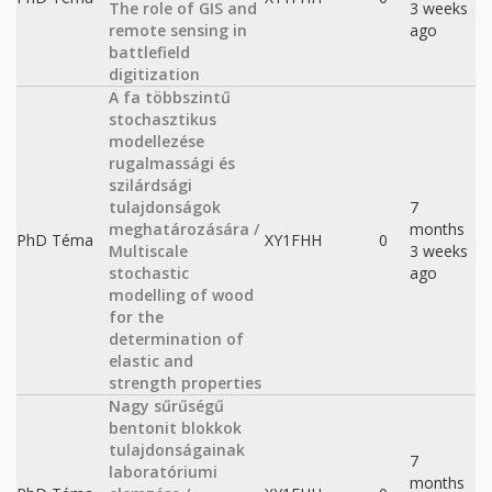
The role of GIS and
3 weeks
remote sensing in
ago
battlefield
digitization
A fa többszintű
stochasztikus
modellezése
rugalmassági és
szilárdsági
tulajdonságok
7
meghatározására /
months
PhD Téma
XY1FHH
0
Multiscale
3 weeks
stochastic
ago
modelling of wood
for the
determination of
elastic and
strength properties
Nagy sűrűségű
bentonit blokkok
tulajdonságainak
7
laboratóriumi
months