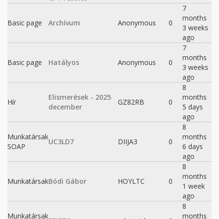
7
months
Basic page
Archívum
Anonymous
0
3 weeks
ago
7
months
Basic page
Hatályos
Anonymous
0
3 weeks
ago
8
Elismerések - 2025
months
Hír
GZ82RB
0
december
5 days
ago
8
Munkatársak
months
UC3LD7
DIIJA3
0
SOAP
6 days
ago
8
months
Munkatársak
Bódi Gábor
HOYLTC
0
1 week
ago
8
Munkatársak
months