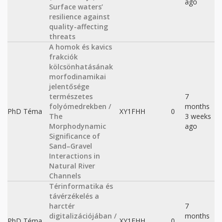
ago
Surface waters’
resilience against
quality-affecting
threats
A homok és kavics
frakciók
kölcsönhatásának
morfodinamikai
jelentősége
természetes
7
folyómedrekben /
months
PhD Téma
XY1FHH
0
The
3 weeks
Morphodynamic
ago
Significance of
Sand–Gravel
Interactions in
Natural River
Channels
Térinformatika és
távérzékelés a
harctér
7
digitalizációjában /
months
PhD Téma
XY1FHH
0