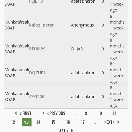
F5JET3
adatszinkron
0
SOAP
1 week
ago
8
Munkatársak
months
kalozi.peter
Anonymous
0
SOAP
1 week
ago
8
Munkatársak
months
RFUMP9
DIIJA3
0
SOAP
1 week
ago
8
Munkatársak
months
DQZUP1
adatszinkron
0
SOAP
1 week
ago
8
Munkatársak
months
CYG226
adatszinkron
0
SOAP
1 week
ago
Pages
« FIRST
‹ PREVIOUS
…
9
10
11
12
14
15
16
17
…
NEXT ›
13
LAST »