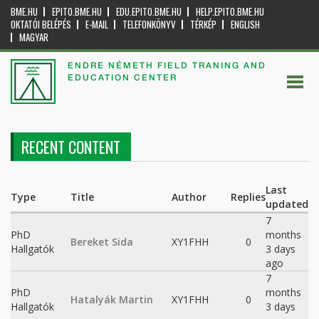
BME.HU
EPITO.BME.HU
EDU.EPITO.BME.HU
HELP.EPITO.BME.HU
OKTATÓI BELÉPÉS
E-MAIL
TELEFONKÖNYV
TÉRKÉP
ENGLISH
MAGYAR
ENDRE NÉMETH FIELD TRANING AND
EDUCATION CENTER
RECENT CONTENT
Last
Type
Title
Author
Replies
updated
7
PhD
months
Bereket Sida
XY1FHH
0
Hallgatók
3 days
ago
7
PhD
months
Hatalyák Martin
XY1FHH
0
Hallgatók
3 days