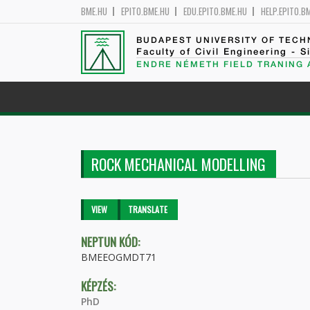
BME.HU
EPITO.BME.HU
EDU.EPITO.BME.HU
HELP.EPITO.B
BUDAPEST UNIVERSITY OF TEC
Faculty of Civil Engineering - S
ENDRE NÉMETH FIELD TRANING
ROCK MECHANICAL MODELLING
Primary tabs
VIEW
(ACTIVE
TRANSLATE
TAB)
NEPTUN KÓD:
BMEEOGMDT71
KÉPZÉS:
PhD