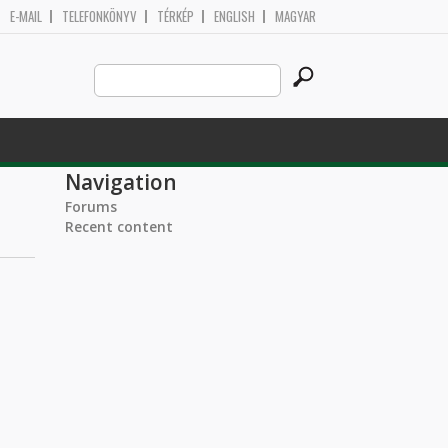
E-MAIL
TELEFONKÖNYV
TÉRKÉP
ENGLISH
MAGYAR
Search
Search form
this
site
Navigation
Forums
Recent content