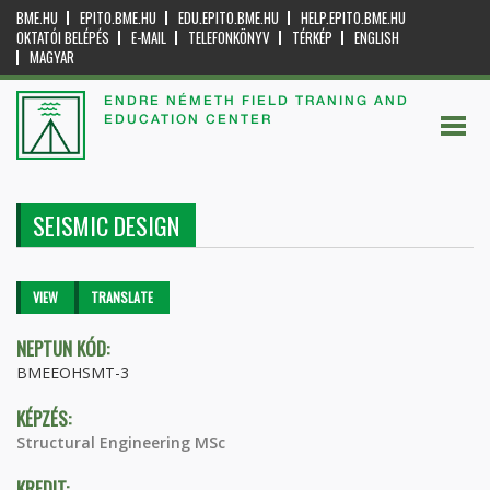
BME.HU
EPITO.BME.HU
EDU.EPITO.BME.HU
HELP.EPITO.BME.HU
OKTATÓI BELÉPÉS
E-MAIL
TELEFONKÖNYV
TÉRKÉP
ENGLISH
MAGYAR
ENDRE NÉMETH FIELD TRANING AND
EDUCATION CENTER
SEISMIC DESIGN
Primary tabs
VIEW
(ACTIVE
TRANSLATE
TAB)
NEPTUN KÓD:
BMEEOHSMT-3
KÉPZÉS:
Structural Engineering MSc
KREDIT: