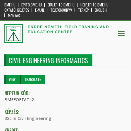
BME.HU
EPITO.BME.HU
EDU.EPITO.BME.HU
HELP.EPITO.BME.HU
OKTATÓI BELÉPÉS
E-MAIL
TELEFONKÖNYV
TÉRKÉP
ENGLISH
MAGYAR
ENDRE NÉMETH FIELD TRANING AND
EDUCATION CENTER
CIVIL ENGINEERING INFORMATICS
Primary tabs
VIEW
(ACTIVE
TRANSLATE
TAB)
NEPTUN KÓD:
BMEEOFTAT42
KÉPZÉS:
BSc in Civil Engineering
KREDIT: