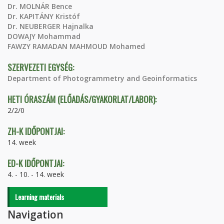
Dr. MOLNÁR Bence
Dr. KAPITÁNY Kristóf
Dr. NEUBERGER Hajnalka
DOWAJY Mohammad
FAWZY RAMADAN MAHMOUD Mohamed
SZERVEZETI EGYSÉG:
Department of Photogrammetry and Geoinformatics
HETI ÓRASZÁM (ELŐADÁS/GYAKORLAT/LABOR):
2/2/0
ZH-K IDŐPONTJAI:
14. week
ED-K IDŐPONTJAI:
4. - 10. - 14. week
Learning materials
Navigation