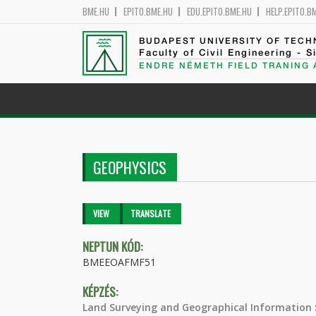
BME.HU
EPITO.BME.HU
EDU.EPITO.BME.HU
HELP.EPITO.B
BUDAPEST UNIVERSITY OF TEC
Faculty of Civil Engineering - S
ENDRE NÉMETH FIELD TRANING
GEOPHYSICS
Primary tabs
VIEW
(ACTIVE
TRANSLATE
TAB)
NEPTUN KÓD:
BMEEOAFMF51
KÉPZÉS:
Land Surveying and Geographical Information