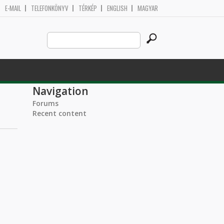
E-MAIL
TELEFONKÖNYV
TÉRKÉP
ENGLISH
MAGYAR
Search
Search form
this
site
Navigation
Forums
Recent content