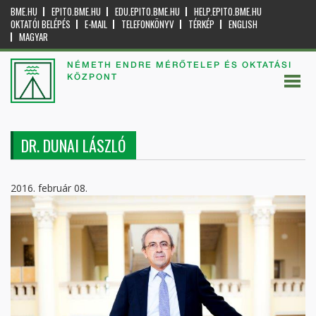
BME.HU
EPITO.BME.HU
EDU.EPITO.BME.HU
HELP.EPITO.BME.HU
OKTATÓI BELÉPÉS
E-MAIL
TELEFONKÖNYV
TÉRKÉP
ENGLISH
MAGYAR
NÉMETH ENDRE MÉRŐTELEP ÉS OKTATÁSI
KÖZPONT
DR. DUNAI LÁSZLÓ
2016. február 08.