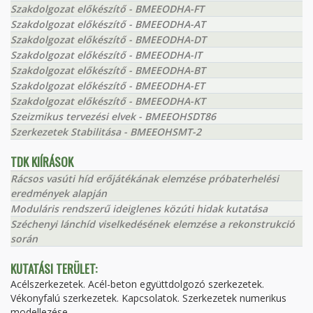
Szakdolgozat előkészítő - BMEEODHA-FT
Szakdolgozat előkészítő - BMEEODHA-AT
Szakdolgozat előkészítő - BMEEODHA-DT
Szakdolgozat előkészítő - BMEEODHA-IT
Szakdolgozat előkészítő - BMEEODHA-BT
Szakdolgozat előkészítő - BMEEODHA-ET
Szakdolgozat előkészítő - BMEEODHA-KT
Szeizmikus tervezési elvek - BMEEOHSDT86
Szerkezetek Stabilitása - BMEEOHSMT-2
TDK KIÍRÁSOK
Rácsos vasúti híd erőjátékának elemzése próbaterhelési
eredmények alapján
Moduláris rendszerű ideiglenes közúti hidak kutatása
Széchenyi lánchíd viselkedésének elemzése a rekonstrukció
során
KUTATÁSI TERÜLET:
Acélszerkezetek. Acél-beton együttdolgozó szerkezetek.
Vékonyfalú szerkezetek. Kapcsolatok. Szerkezetek numerikus
modellezése.