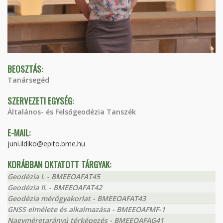
BEOSZTÁS:
Tanársegéd
SZERVEZETI EGYSÉG:
Általános- és Felsőgeodézia Tanszék
E-MAIL:
juni.ildiko@epito.bme.hu
KORÁBBAN OKTATOTT TÁRGYAK:
Geodézia I. - BMEEOAFAT45
Geodézia II. - BMEEOAFAT42
Geodézia mérőgyakorlat - BMEEOAFAT43
GNSS elmélete és alkalmazása - BMEEOAFMF-1
Nagyméretarányú térképezés - BMEEOAFAG41