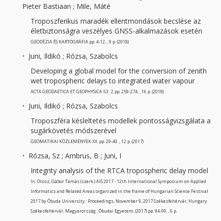
Pieter Bastiaan ; Mile, Máté
Troposzferikus maradék ellentmondások becslése az
életbiztonságra veszélyes GNSS-alkalmazások esetén
GEODÉZIA ÉS KARTOGRÁFIA pp. 4-12. , 9 p. (2018)
Juni, Ildikó ; Rózsa, Szabolcs
Developing a global model for the conversion of zenith
wet tropospheric delays to integrated water vapour
ACTA GEODAETICA ET GEOPHYSICA 53 : 2 pp. 259-274. , 16 p. (2018)
Juni, Ildikó ; Rózsa, Szabolcs
Troposzféra késleltetés modellek pontosságvizsgálata a
sugárkövetés módszerével
GEOMATIKAI KÖZLEMÉNYEK XX. pp. 29-40. , 12 p. (2017)
Rózsa, Sz ; Ambrus, B ; Juni, I
Integrity analysis of the RTCA tropospheric delay model
In: Orosz, Gábor Tamás (szerk.) AIS 2017 - 12th International Symposium on Applied
Informatics and Related Areas organized in the frame of Hungarian Science Festival
2017 by Óbuda University : Proceedings, November 9, 2017 Székesfehérvár, Hungary
Székesfehérvár, Magyarország : Óbudai Egyetem, (2017) pp. 94-99. , 6 p.