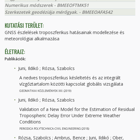
Numerikus módszerek - BMEEOFTMK51
Szerkezetek geodéziája mérőgyak. - BMEEOAFAS42
KUTATÁSI TERÜLET:
GNSS észlelések troposzferikus hatásainak modellezése és
meteorológiai alkalmazása
ÉLETRAJZ:
Publikációk:
Juni, Ildikó ; Rózsa, Szabolcs
A nedves troposzferikus késleltetés és az integrált
vízgőztartalom közötti kapcsolat globális vizsgálata
GEOMATIKAI KÖZLEMÉNYEK XXI. (2019)
Juni, Ildikó ; Rózsa, Szabolcs
Validation of a New Model for the Estimation of Residual
Tropospheric Delay Error Under Extreme Weather
Conditions
PERIODICA POLYTECHNICA-CIVIL ENGINEERING (2018)
Rózsa, Szabolcs ; Ambrus, Bence ; Juni, Ildikó ; Ober,