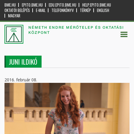
BME.HU
EPITO.BME.HU
EDU.EPITO.BME.HU
HELP.EPITO.BME.HU
OKTATÓI BELÉPÉS
E-MAIL
TELEFONKÖNYV
TÉRKÉP
ENGLISH
MAGYAR
NÉMETH ENDRE MÉRŐTELEP ÉS OKTATÁSI
KÖZPONT
JUNI ILDIKÓ
2016. február 08.