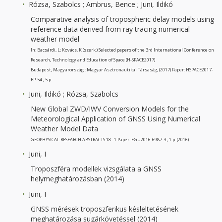
Rózsa, Szabolcs ; Ambrus, Bence ; Juni, Ildikó
Comparative analysis of tropospheric delay models using
reference data derived from ray tracing numerical
weather model
In: Bacsárdi, L; Kovács, K (szerk.) Selected papers of the 3rd International Conference on
Research, Technology and Education of Space (H-SPACE2017)
Budapest, Magyarország : Magyar Asztronautikai Társaság, (2017) Paper: HSPACE2017-
FP-54 , 5 p.
Juni, Ildikó ; Rózsa, Szabolcs
New Global ZWD/IWV Conversion Models for the
Meteorological Application of GNSS Using Numerical
Weather Model Data
GEOPHYSICAL RESEARCH ABSTRACTS 18 : 1 Paper: EGU2016-6987-3 , 1 p. (2016)
Juni, I
Troposzféra modellek vizsgálata a GNSS
helymeghatározásban (2014)
Juni, I
GNSS mérések troposzferikus késleltetésének
meghatározása sugárkövetéssel (2014)