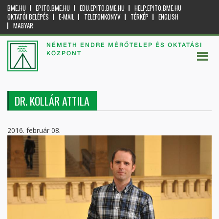
BME.HU
EPITO.BME.HU
EDU.EPITO.BME.HU
HELP.EPITO.BME.HU
OKTATÓI BELÉPÉS
E-MAIL
TELEFONKÖNYV
TÉRKÉP
ENGLISH
MAGYAR
NÉMETH ENDRE MÉRŐTELEP ÉS OKTATÁSI
KÖZPONT
DR. KOLLÁR ATTILA
2016. február 08.