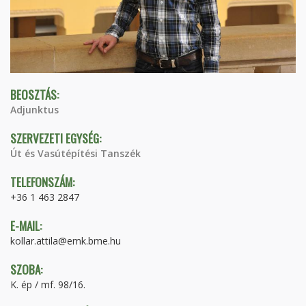
BEOSZTÁS:
Adjunktus
SZERVEZETI EGYSÉG:
Út és Vasútépítési Tanszék
TELEFONSZÁM:
+36 1 463 2847
E-MAIL:
kollar.attila@emk.bme.hu
SZOBA:
K. ép / mf. 98/16.