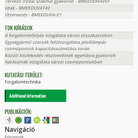
Tervező irodai szakmai gyakorlat - BMEEODHAV01
Utak - BMEEOUVAT42
Úttervezés - BMEEOUVA-E1
TDK KIÍRÁSOK
A forgalomlefolyás vizsgálata városi útszakaszokon
Egységjármű szorzók felülvizsgálata jelzőlámpás
csomópontok kapacitásszámítása során
Közúti közlekedés résztvevőinek egymásra gyakorolt
hatásainak vizsgálata városi csomópontokban
KUTATÁSI TERÜLET:
Forgalomtechnika
Additional information
PUBLIKÁCIÓK:
Navigáció
Fórumok