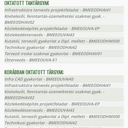
OKTATOTT TANTÁRGYAK
Infrastruktúra tervezés projektfeladat - BMEEODHAI41
Kivitelezői, fenntartás-üzemeltetési szakmai gyak. -
BMEEODHAV02
Közlekedésépítés projektfeladat - BMEEOUVA-EP
Közlekedéstervezés - BMEEOUVAI43
Kutatói, tervezői gyakorlat a Dipl. mellett - BMEEODHMX00
Technikusi gyakorlat - BMEEODHAI42
Tervező irodai szakmai gyakorlat - BMEEODHAV01
Úttervezés - BMEEOUVA-E1
KORÁBBAN OKTATOTT TÁRGYAK:
Infra CAD gyakorlat - BMEEOUVAI45
Infrastruktúra tervezés projektfeladat - BMEEODHAI41
Kivitelezői, fenntartás-üzemeltetési szakmai gyak. -
BMEEODHAV02
Közlekedésépítés projektfeladat - BMEEOUVA-EP
Közlekedéstervezés - BMEEOUVAI43
Kutatói, tervezői gyakorlat a Dipl. mellett - BMEEODHMX00
Technikusi gyakorlat - BMEEODHAI42