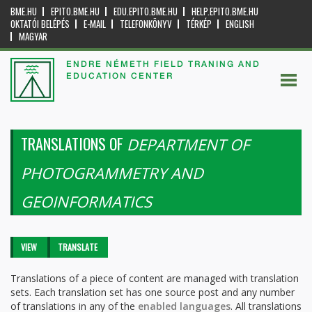
BME.HU
EPITO.BME.HU
EDU.EPITO.BME.HU
HELP.EPITO.BME.HU
OKTATÓI BELÉPÉS
E-MAIL
TELEFONKÖNYV
TÉRKÉP
ENGLISH
MAGYAR
ENDRE NÉMETH FIELD TRANING AND
EDUCATION CENTER
TRANSLATIONS OF
DEPARTMENT OF
PHOTOGRAMMETRY AND
GEOINFORMATICS
Primary tabs
VIEW
TRANSLATE
(ACTIVE
TAB)
Translations of a piece of content are managed with translation
sets. Each translation set has one source post and any number
of translations in any of the
enabled languages
. All translations