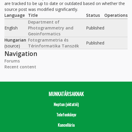
are tracked to be up to date or outdated based on whether the
source post was modified significantly.
Language
Title
Status
Operations
Department of
English
Photogrammetry and
Published
Geoinformatics
Hungarian
Fotogrammetria és
Published
(source)
Térinformatika Tanszék
Navigation
Forums
Recent content
MUNKATÁRSAKNAK
Neptun (oktatói)
Telefonkönyv
Kancellária