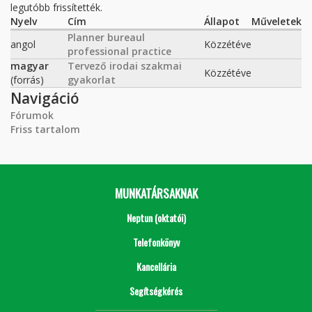
legutóbb frissítették.
Nyelv
Cím
Állapot
Műveletek
Planner bureaul
angol
Közzétéve
professional practice
magyar
Tervező irodai szakmai
Közzétéve
(forrás)
gyakorlat
Navigáció
Fórumok
Friss tartalom
MUNKATÁRSAKNAK
Neptun (oktatói)
Telefonkönyv
Kancellária
Segítségkérés