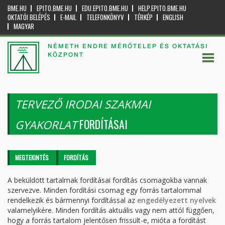
BME.HU
EPITO.BME.HU
EDU.EPITO.BME.HU
HELP.EPITO.BME.HU
OKTATÓI BELÉPÉS
E-MAIL
TELEFONKÖNYV
TÉRKÉP
ENGLISH
MAGYAR
NÉMETH ENDRE MÉRŐTELEP ÉS OKTATÁSI
KÖZPONT
TERVEZŐ IRODAI SZAKMAI
FORDÍTÁSAI
GYAKORLAT
Elsődleges fülek
MEGTEKINTÉS
FORDÍTÁS
(AKTÍV
FÜL)
A beküldött tartalmak fordításai fordítás csomagokba vannak
szervezve. Minden fordítási csomag egy forrás tartalommal
rendelkezik és bármennyi fordítással az
engedélyezett nyelvek
valamelyikére. Minden fordítás aktuális vagy nem attól függően,
hogy a forrás tartalom jelentősen frissült-e, mióta a fordítást