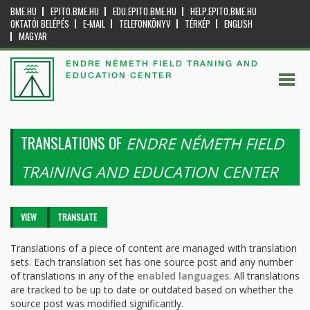
BME.HU
EPITO.BME.HU
EDU.EPITO.BME.HU
HELP.EPITO.BME.HU
OKTATÓI BELÉPÉS
E-MAIL
TELEFONKÖNYV
TÉRKÉP
ENGLISH
MAGYAR
ENDRE NÉMETH FIELD TRANING AND
EDUCATION CENTER
TRANSLATIONS OF
ENDRE NÉMETH FIELD
TRAINING AND EDUCATION CENTER
Primary tabs
VIEW
TRANSLATE
(ACTIVE
TAB)
Translations of a piece of content are managed with translation
sets. Each translation set has one source post and any number
of translations in any of the
enabled languages
. All translations
are tracked to be up to date or outdated based on whether the
source post was modified significantly.