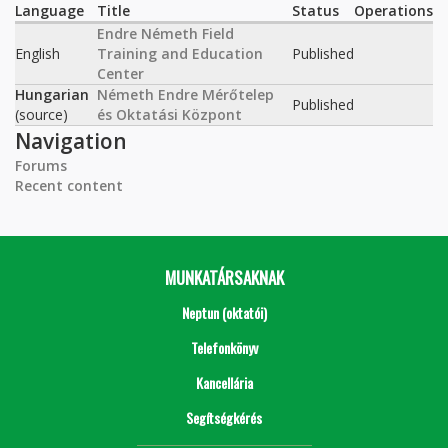
Language
Title
Status
Operations
Endre Németh Field
English
Training and Education
Published
Center
Hungarian
Németh Endre Mérőtelep
Published
(source)
és Oktatási Központ
Navigation
Forums
Recent content
MUNKATÁRSAKNAK
Neptun (oktatói)
Telefonkönyv
Kancellária
Segítségkérés