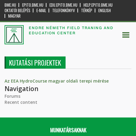
BME.HU
EPITO.BME.HU
EDU.EPITO.BME.HU
HELP.EPITO.BME.HU
OKTATÓI BELÉPÉS
E-MAIL
TELEFONKÖNYV
TÉRKÉP
ENGLISH
MAGYAR
ENDRE NÉMETH FIELD TRANING AND
EDUCATION CENTER
KUTATÁSI PROJEKTEK
Az EEA HydroCourse magyar oldali terepi mérése
Navigation
Forums
Recent content
MUNKATÁRSAKNAK