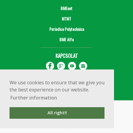
BMEnet
MTMT
Periodica Polytechnica
BME Alfa
KAPCSOLAT
We use cookies to ensure that we give you
the best experience on our website.
Further information
Impresszum
Copyright © 2020 BME Építőmérnöki Kar
All right!!
1111 Budapest, Műegyetem rkp. 3.
+36 1 463 3531
webmester@emk.bme.hu