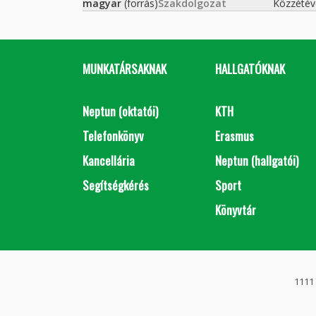
magyar
(forrás)
Szakdolgozat
Közzétév
MUNKATÁRSAKNAK
HALLGATÓKNAK
Neptun (oktatói)
KTH
Telefonkönyv
Erasmus
Kancellária
Neptun (hallgatói)
Segítségkérés
Sport
Könyvtár
1111