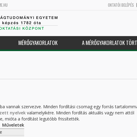
ME.HU
OKTATÓI BELÉPÉS
SÁGTUDOMÁNYI EGYETEM
k képzés 1782 óta
OKTATÁSI KÖZPONT
MÉRŐGYAKORLATOK
A MÉRŐGYAKORLATOK TÖRT
kba vannak szervezve. Minden fordítási csomag egy forrás tartalomm
zett nyelvek
valamelyikére. Minden fordítás aktuális vagy nem attól
, mióta a fordítást legutóbb frissítették.
Műveletek
e