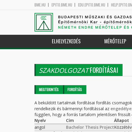
BME.HU
EPITO.BME.HU
EDU.EPITO.BME.HU
HELP.EPITO.B
BUDAPESTI MŰSZAKI ÉS GAZDA
Építőmérnöki Kar - építőmérnö
NÉMETH ENDRE MÉRŐTELEP ÉS 
ELHELYEZKEDÉS
MÉRŐTELEP
FORDÍTÁSAI
SZAKDOLGOZAT
Elsődleges fülek
MEGTEKINTÉS
FORDÍTÁS
(AKTÍV
FÜL)
A beküldött tartalmak fordításai fordítás csomago
rendelkezik és bármennyi fordítással az
engedélye
függően, hogy a forrás tartalom jelentősen frissült-e
Nyelv
Cím
Állapot
angol
Bachelor Thesis Project
Közzétév