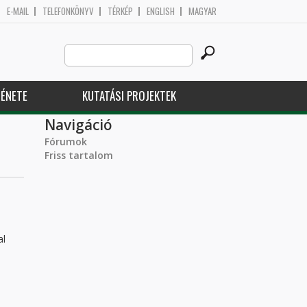
E-MAIL
TELEFONKÖNYV
TÉRKÉP
ENGLISH
MAGYAR
Search
Keresés űrlap
this
site
ÉNETE
KUTATÁSI PROJEKTEK
Navigáció
Fórumok
Friss tartalom
al