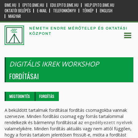
BME.HU
EPITO.BME.HU
EDU.EPITO.BME.HU
HELP.EPITO.BME.HU
OKTATÓI BELÉPÉS
E-MAIL
TELEFONKÖNYV
TÉRKÉP
ENGLISH
MAGYAR
NÉMETH ENDRE MÉRŐTELEP ÉS OKTATÁSI
KÖZPONT
DIGITÁLIS IKREK WORKSHOP
FORDÍTÁSAI
Elsődleges fülek
MEGTEKINTÉS
FORDÍTÁS
(AKTÍV
FÜL)
A beküldött tartalmak fordításai fordítás csomagokba vannak
szervezve. Minden fordítási csomag egy forrás tartalommal
rendelkezik és bármennyi fordítással az
engedélyezett nyelvek
valamelyikére. Minden fordítás aktuális vagy nem attól függően,
hogy a forrás tartalom jelentősen frissült-e, mióta a fordítást