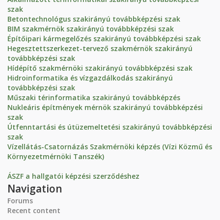
szak
Betontechnológus szakirányú továbbképzési szak
BIM szakmérnök szakirányú továbbképzési szak
Építőipari kármegelőzés szakirányú továbbképzési szak
Hegesztettszerkezet-tervező szakmérnök szakirányú
továbbképzési szak
Hídépítő szakmérnöki szakirányú továbbképzési szak
Hidroinformatika és vízgazdálkodás szakirányú
továbbképzési szak
Műszaki térinformatika szakirányú továbbképzés
Nukleáris építmények mérnök szakirányú továbbképzési
szak
Útfenntartási és útüzemeltetési szakirányú továbbképzési
szak
Vízellátás-Csatornázás Szakmérnöki képzés (Vízi Közmű és
Környezetmérnöki Tanszék)
ÁSZF a hallgatói képzési szerződéshez
Navigation
Forums
Recent content