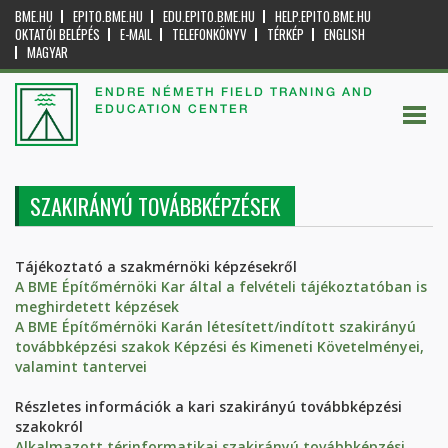
BME.HU
EPITO.BME.HU
EDU.EPITO.BME.HU
HELP.EPITO.BME.HU
OKTATÓI BELÉPÉS
E-MAIL
TELEFONKÖNYV
TÉRKÉP
ENGLISH
MAGYAR
ENDRE NÉMETH FIELD TRANING AND
EDUCATION CENTER
SZAKIRÁNYÚ TOVÁBBKÉPZÉSEK
Tájékoztató a szakmérnöki képzésekről
A BME Építőmérnöki Kar által a felvételi tájékoztatóban is
meghirdetett képzések
A BME Építőmérnöki Karán létesített/indított szakirányú
továbbképzési szakok Képzési és Kimeneti Követelményei,
valamint tantervei
Részletes információk a kari szakirányú továbbképzési
szakokról
Alkalmazott térinformatikai szakirányú továbbképzési