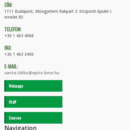
CÍM:
1111 Budapest, Műegyetem Rakpart 3. Központi épület I.
emelet 85
TELEFON:
+36 1 463 4068
FAX:
+36 1 463 3450
E-MAIL:
santa.ildiko@epito.bme.hu
Webpage
Staff
Courses
Navigation