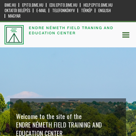
BME.HU
EPITO.BME.HU
EDU.EPITO.BME.HU
HELP.EPITO.BME.HU
OKTATÓI BELÉPÉS
E-MAIL
TELEFONKÖNYV
TÉRKÉP
ENGLISH
MAGYAR
ENDRE NÉMETH FIELD TRANING AND
EDUCATION CENTER
Welcome to the site of the
ENDRE NÉMETH FIELD TRAINING AND
EDUCATION CENTER