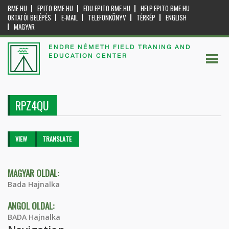
BME.HU
EPITO.BME.HU
EDU.EPITO.BME.HU
HELP.EPITO.BME.HU
OKTATÓI BELÉPÉS
E-MAIL
TELEFONKÖNYV
TÉRKÉP
ENGLISH
MAGYAR
ENDRE NÉMETH FIELD TRANING AND
EDUCATION CENTER
RPZ4QU
Primary tabs
VIEW
(ACTIVE
TRANSLATE
TAB)
MAGYAR OLDAL:
Bada Hajnalka
ANGOL OLDAL:
BADA Hajnalka