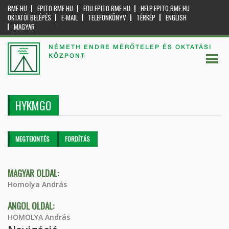
BME.HU
EPITO.BME.HU
EDU.EPITO.BME.HU
HELP.EPITO.BME.HU
OKTATÓI BELÉPÉS
E-MAIL
TELEFONKÖNYV
TÉRKÉP
ENGLISH
MAGYAR
NÉMETH ENDRE MÉRŐTELEP ÉS OKTATÁSI
KÖZPONT
HYKMGO
Elsődleges fülek
MEGTEKINTÉS
(AKTÍV
FORDÍTÁS
FÜL)
MAGYAR OLDAL:
Homolya András
ANGOL OLDAL:
HOMOLYA András