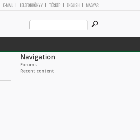
E-MAIL
TELEFONKÖNYV
TÉRKÉP
ENGLISH
MAGYAR
Search
Search form
this
site
Navigation
Forums
Recent content