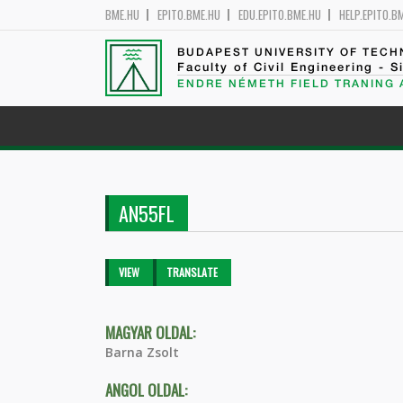
BME.HU
EPITO.BME.HU
EDU.EPITO.BME.HU
HELP.EPITO.B
BUDAPEST UNIVERSITY OF TEC
Faculty of Civil Engineering - S
ENDRE NÉMETH FIELD TRANING
AN55FL
Primary tabs
VIEW
(ACTIVE
TRANSLATE
TAB)
MAGYAR OLDAL:
Barna Zsolt
ANGOL OLDAL: