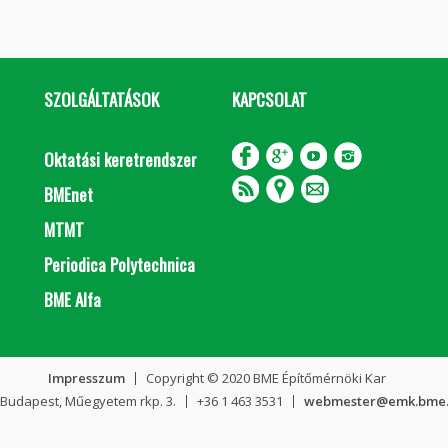
SZOLGÁLTATÁSOK
KAPCSOLAT
Oktatási keretrendszer
BMEnet
MTMT
Periodica Polytechnica
BME Alfa
Impresszum
Copyright © 2020 BME Építőmérnöki Kar
 Budapest, Műegyetem rkp. 3.
+36 1 463 3531
webmester@emk.bme