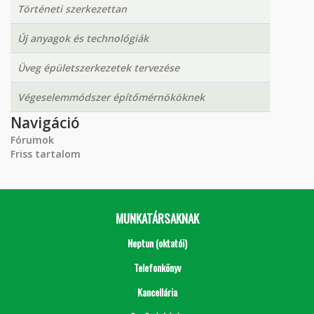
Történeti szerkezettan
Új anyagok és technológiák
Üveg épületszerkezetek tervezése
Végeselemmódszer építőmérnököknek
Navigáció
Fórumok
Friss tartalom
MUNKATÁRSAKNAK
Neptun (oktatói)
Telefonkönyv
Kancellária