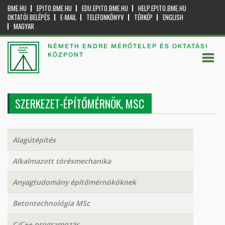
BME.HU
EPITO.BME.HU
EDU.EPITO.BME.HU
HELP.EPITO.BME.HU
OKTATÓI BELÉPÉS
E-MAIL
TELEFONKÖNYV
TÉRKÉP
ENGLISH
MAGYAR
NÉMETH ENDRE MÉRŐTELEP ÉS OKTATÁSI
KÖZPONT
SZERKEZET-ÉPÍTŐMÉRNÖK, MSC
Alagútépítés
Alkalmazott törésmechanika
Anyagtudomány építőmérnököknek
Betontechnológia MSc
C/C++ programozás