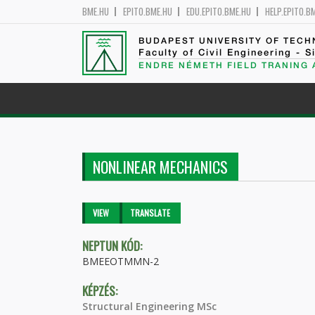
BME.HU
EPITO.BME.HU
EDU.EPITO.BME.HU
HELP.EPITO.B
BUDAPEST UNIVERSITY OF TEC
Faculty of Civil Engineering - S
ENDRE NÉMETH FIELD TRANING
NONLINEAR MECHANICS
Primary tabs
VIEW
(ACTIVE
TRANSLATE
TAB)
NEPTUN KÓD:
BMEEOTMMN-2
KÉPZÉS:
Structural Engineering MSc