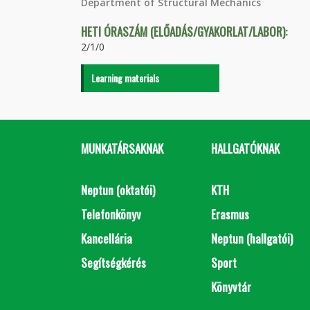
Department of Structural Mechanics
HETI ÓRASZÁM (ELŐADÁS/GYAKORLAT/LABOR):
2/1/0
Learning materials
MUNKATÁRSAKNAK
HALLGATÓKNAK
Neptun (oktatói)
KTH
Telefonkönyv
Erasmus
Kancellária
Neptun (hallgatói)
Segítségkérés
Sport
Könyvtár