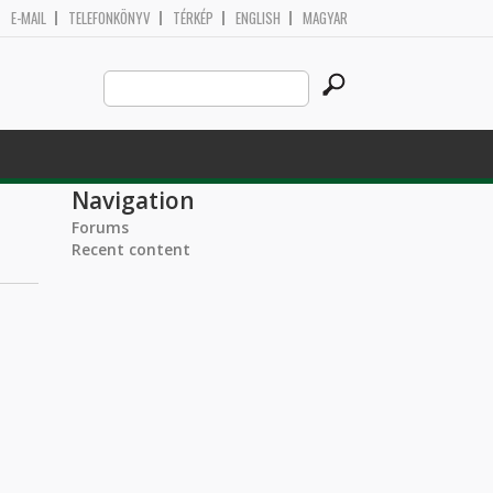
E-MAIL
TELEFONKÖNYV
TÉRKÉP
ENGLISH
MAGYAR
Search
Search form
this
site
Navigation
Forums
Recent content