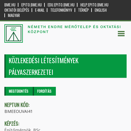
BME.HU
EPITO.BME.HU
EDU.EPITO.BME.HU
HELP.EPITO.BME.HU
OKTATÓI BELÉPÉS
E-MAIL
TELEFONKÖNYV
TÉRKÉP
ENGLISH
MAGYAR
NÉMETH ENDRE MÉRŐTELEP ÉS OKTATÁSI
KÖZPONT
KÖZLEKEDÉSI LÉTESÍTMÉNYEK
PÁLYASZERKEZETEI
Elsődleges fülek
MEGTEKINTÉS
(AKTÍV
FORDÍTÁS
FÜL)
NEPTUN KÓD:
BMEEOUVAI41
KÉPZÉS:
Építőmérnök, BSc