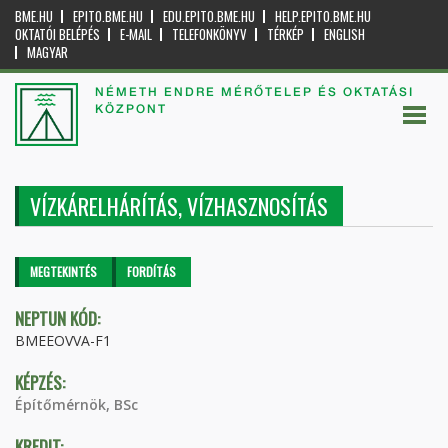
BME.HU
EPITO.BME.HU
EDU.EPITO.BME.HU
HELP.EPITO.BME.HU
OKTATÓI BELÉPÉS
E-MAIL
TELEFONKÖNYV
TÉRKÉP
ENGLISH
MAGYAR
NÉMETH ENDRE MÉRŐTELEP ÉS OKTATÁSI
KÖZPONT
VÍZKÁRELHÁRÍTÁS, VÍZHASZNOSÍTÁS
Elsődleges fülek
MEGTEKINTÉS
(AKTÍV
FORDÍTÁS
FÜL)
NEPTUN KÓD:
BMEEOVVA-F1
KÉPZÉS:
Építőmérnök, BSc
KREDIT: