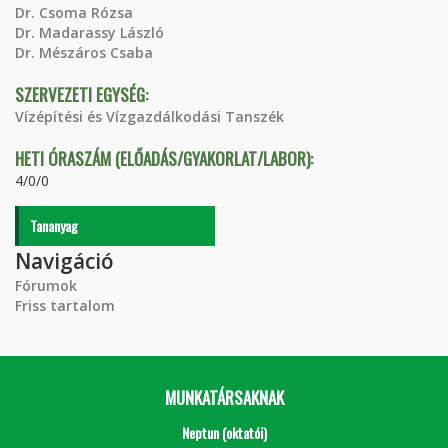
Dr. Csoma Rózsa
Dr. Madarassy László
Dr. Mészáros Csaba
SZERVEZETI EGYSÉG:
Vízépítési és Vízgazdálkodási Tanszék
HETI ÓRASZÁM (ELŐADÁS/GYAKORLAT/LABOR):
4/0/0
Tananyag
Navigáció
Fórumok
Friss tartalom
MUNKATÁRSAKNAK
Neptun (oktatói)