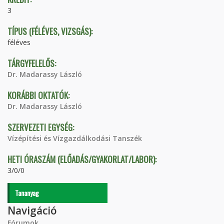
3
TÍPUS (FÉLÉVES, VIZSGÁS):
féléves
TÁRGYFELELŐS:
Dr. Madarassy László
KORÁBBI OKTATÓK:
Dr. Madarassy László
SZERVEZETI EGYSÉG:
Vízépítési és Vízgazdálkodási Tanszék
HETI ÓRASZÁM (ELŐADÁS/GYAKORLAT/LABOR):
3/0/0
Tananyag
Navigáció
Fórumok