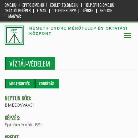
BME.HU
EPITO.BME.HU
EDU.EPITO.BME.HU
HELP.EPITO.BME.HU
OKTATÓI BELÉPÉS
E-MAIL
TELEFONKÖNYV
TÉRKÉP
ENGLISH
MAGYAR
NÉMETH ENDRE MÉRŐTELEP ÉS OKTATÁSI
KÖZPONT
VÍZTÁJ-VÉDELEM
Elsődleges fülek
MEGTEKINTÉS
(AKTÍV
FORDÍTÁS
FÜL)
NEPTUN KÓD:
BMEEOVVAV31
KÉPZÉS:
Építőmérnök, BSc
KREDIT: