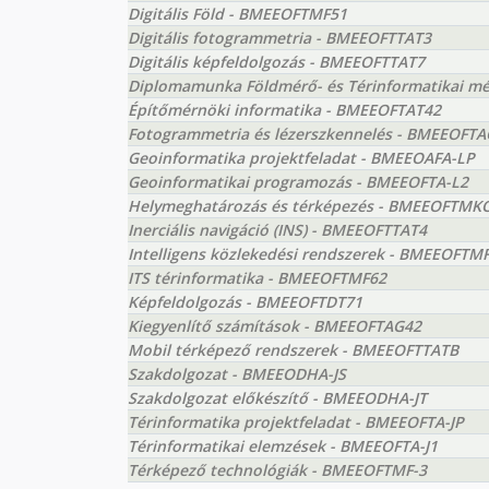
Digitális Föld - BMEEOFTMF51
Digitális fotogrammetria - BMEEOFTTAT3
Digitális képfeldolgozás - BMEEOFTTAT7
Diplomamunka Földmérő- és Térinformatikai 
Építőmérnöki informatika - BMEEOFTAT42
Fotogrammetria és lézerszkennelés - BMEEOFT
Geoinformatika projektfeladat - BMEEOAFA-LP
Geoinformatikai programozás - BMEEOFTA-L2
Helymeghatározás és térképezés - BMEEOFTMK
Inerciális navigáció (INS) - BMEEOFTTAT4
Intelligens közlekedési rendszerek - BMEEOFTM
ITS térinformatika - BMEEOFTMF62
Képfeldolgozás - BMEEOFTDT71
Kiegyenlítő számítások - BMEEOFTAG42
Mobil térképező rendszerek - BMEEOFTTATB
Szakdolgozat - BMEEODHA-JS
Szakdolgozat előkészítő - BMEEODHA-JT
Térinformatika projektfeladat - BMEEOFTA-JP
Térinformatikai elemzések - BMEEOFTA-J1
Térképező technológiák - BMEEOFTMF-3