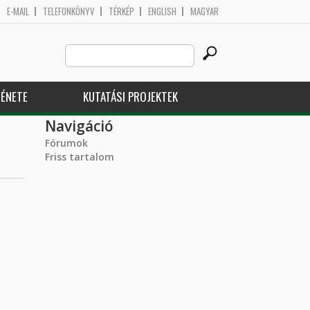
E-MAIL
TELEFONKÖNYV
TÉRKÉP
ENGLISH
MAGYAR
Search
Keresés űrlap
this
site
ÉNETE
KUTATÁSI PROJEKTEK
Navigáció
Fórumok
Friss tartalom