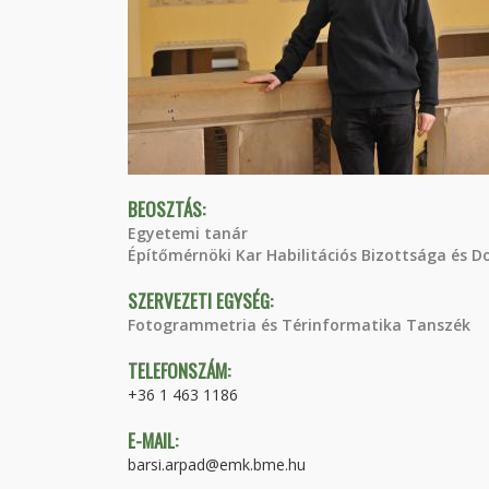
BEOSZTÁS:
Egyetemi tanár
Építőmérnöki Kar Habilitációs Bizottsága és D
SZERVEZETI EGYSÉG:
Fotogrammetria és Térinformatika Tanszék
TELEFONSZÁM:
+36 1 463 1186
E-MAIL:
barsi.arpad@emk.bme.hu