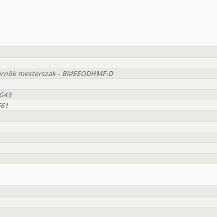
mérnök mesterszak - BMEEODHMF-D
AG43
F61