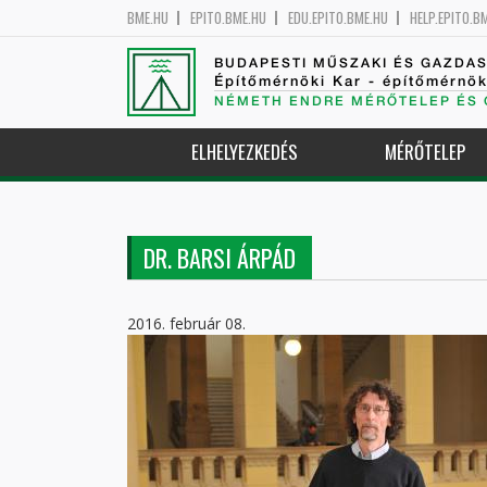
BME.HU
EPITO.BME.HU
EDU.EPITO.BME.HU
HELP.EPITO.B
BUDAPESTI MŰSZAKI ÉS GAZDA
Építőmérnöki Kar - építőmérnö
NÉMETH ENDRE MÉRŐTELEP ÉS 
ELHELYEZKEDÉS
MÉRŐTELEP
DR. BARSI ÁRPÁD
2016. február 08.