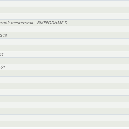
mérnök mesterszak - BMEEODHMF-D
AG43
O1
F61