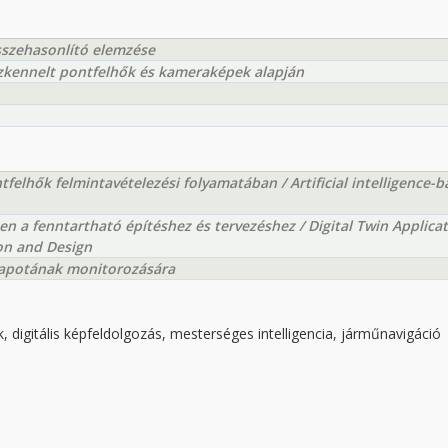
összehasonlító elemzése
rszkennelt pontfelhők és kameraképek alapján
felhők felmintavételezési folyamatában / Artificial intelligence-
en a fenntartható építéshez és tervezéshez / Digital Twin Applica
ion and Design
lapotának monitorozására
, digitális képfeldolgozás, mesterséges intelligencia, járműnavigáció