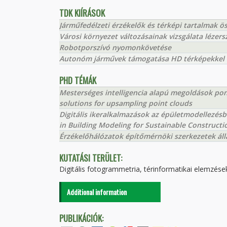
TDK KIÍRÁSOK
Járműfedélzeti érzékelők és térképi tartalmak 
Városi környezet változásainak vizsgálata léze
Robotporszívó nyomonkövetése
Autonóm járművek támogatása HD térképekkel
PHD TÉMÁK
Mesterséges intelligencia alapú megoldások pont
solutions for upsampling point clouds
Digitális ikeralkalmazások az épületmodellezésb
in Building Modeling for Sustainable Construct
Érzékelőhálózatok építőmérnöki szerkezetek ál
KUTATÁSI TERÜLET:
Digitális fotogrammetria, térinformatikai elemzések
Additional information
PUBLIKÁCIÓK: