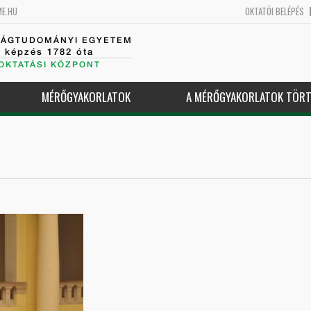
ME.HU
OKTATÓI BELÉPÉS
SÁGTUDOMÁNYI EGYETEM
k képzés 1782 óta
OKTATÁSI KÖZPONT
MÉRŐGYAKORLATOK
A MÉRŐGYAKORLATOK TÖRT