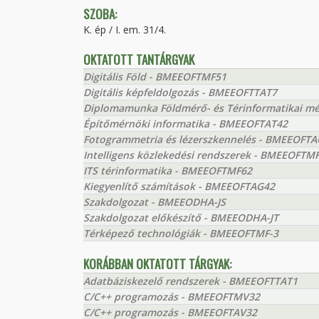
SZOBA:
K. ép / I. em. 31/4.
OKTATOTT TANTÁRGYAK
Digitális Föld - BMEEOFTMF51
Digitális képfeldolgozás - BMEEOFTTAT7
Diplomamunka Földmérő- és Térinformatikai 
Építőmérnöki informatika - BMEEOFTAT42
Fotogrammetria és lézerszkennelés - BMEEOFT
Intelligens közlekedési rendszerek - BMEEOFTM
ITS térinformatika - BMEEOFTMF62
Kiegyenlítő számítások - BMEEOFTAG42
Szakdolgozat - BMEEODHA-JS
Szakdolgozat előkészítő - BMEEODHA-JT
Térképező technológiák - BMEEOFTMF-3
KORÁBBAN OKTATOTT TÁRGYAK:
Adatbáziskezelő rendszerek - BMEEOFTTAT1
C/C++ programozás - BMEEOFTMV32
C/C++ programozás - BMEEOFTAV32