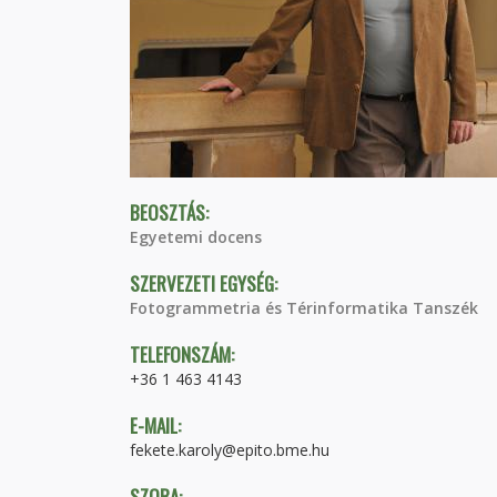
BEOSZTÁS:
Egyetemi docens
SZERVEZETI EGYSÉG:
Fotogrammetria és Térinformatika Tanszék
TELEFONSZÁM:
+36 1 463 4143
E-MAIL:
fekete.karoly@epito.bme.hu
SZOBA: