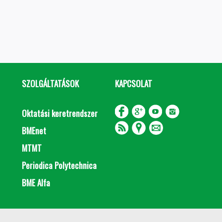
SZOLGÁLTATÁSOK
KAPCSOLAT
Oktatási keretrendszer
BMEnet
MTMT
Periodica Polytechnica
BME Alfa
Impresszum
Copyright © 2020 BME Építőmérnöki Kar