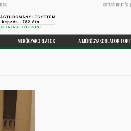
ME.HU
OKTATÓI BELÉPÉS
SÁGTUDOMÁNYI EGYETEM
k képzés 1782 óta
OKTATÁSI KÖZPONT
MÉRŐGYAKORLATOK
A MÉRŐGYAKORLATOK TÖRT