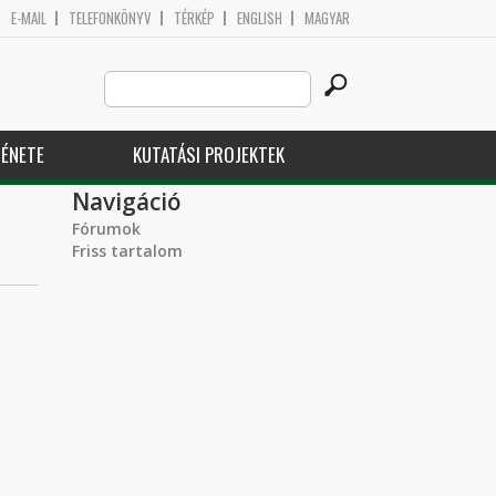
E-MAIL
TELEFONKÖNYV
TÉRKÉP
ENGLISH
MAGYAR
Search
Keresés űrlap
this
site
ÉNETE
KUTATÁSI PROJEKTEK
Navigáció
Fórumok
Friss tartalom