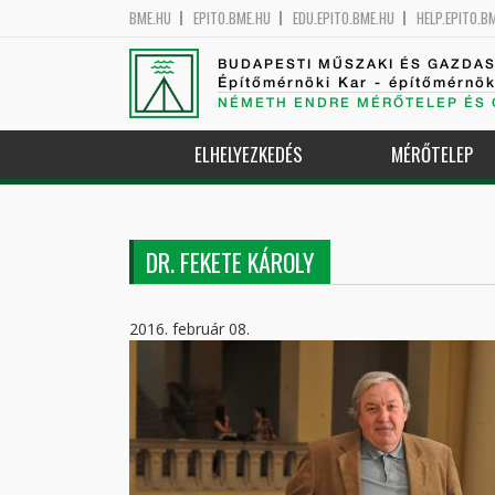
BME.HU
EPITO.BME.HU
EDU.EPITO.BME.HU
HELP.EPITO.B
BUDAPESTI MŰSZAKI ÉS GAZDA
Építőmérnöki Kar - építőmérnö
NÉMETH ENDRE MÉRŐTELEP ÉS 
ELHELYEZKEDÉS
MÉRŐTELEP
DR. FEKETE KÁROLY
2016. február 08.