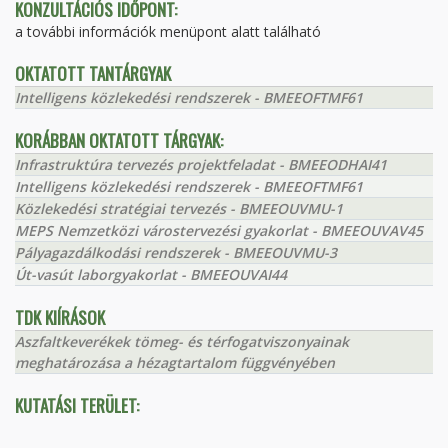
KONZULTÁCIÓS IDŐPONT:
a további információk menüpont alatt található
OKTATOTT TANTÁRGYAK
Intelligens közlekedési rendszerek - BMEEOFTMF61
KORÁBBAN OKTATOTT TÁRGYAK:
Infrastruktúra tervezés projektfeladat - BMEEODHAI41
Intelligens közlekedési rendszerek - BMEEOFTMF61
Közlekedési stratégiai tervezés - BMEEOUVMU-1
MEPS Nemzetközi várostervezési gyakorlat - BMEEOUVAV45
Pályagazdálkodási rendszerek - BMEEOUVMU-3
Út-vasút laborgyakorlat - BMEEOUVAI44
TDK KIÍRÁSOK
Aszfaltkeverékek tömeg- és térfogatviszonyainak
meghatározása a hézagtartalom függvényében
KUTATÁSI TERÜLET: