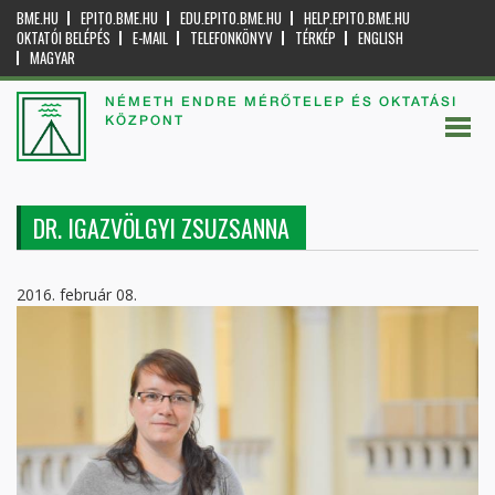
BME.HU
EPITO.BME.HU
EDU.EPITO.BME.HU
HELP.EPITO.BME.HU
OKTATÓI BELÉPÉS
E-MAIL
TELEFONKÖNYV
TÉRKÉP
ENGLISH
MAGYAR
NÉMETH ENDRE MÉRŐTELEP ÉS OKTATÁSI
KÖZPONT
DR. IGAZVÖLGYI ZSUZSANNA
2016. február 08.