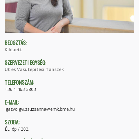
BEOSZTÁS:
Kilépett
SZERVEZETI EGYSÉG:
Út és Vasútépítési Tanszék
TELEFONSZÁM:
+36 1 463 3803
E-MAIL:
igazvolgyi.zsuzsanna@emk.bme.hu
SZOBA:
ÉL. ép / 202.