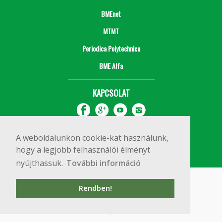
BMEnet
MTMT
Periodica Polytechnica
BME Alfa
KAPCSOLAT
A weboldalunkon cookie-kat használunk,
hogy a legjobb felhasználói élményt
nyújthassuk.
További információ
Impresszum
Copyright © 2020 BME Építőmérnöki Kar
Rendben!
1111 Budapest, Műegyetem rkp. 3.
+36 1 463 3531
webmester@emk.bme.hu