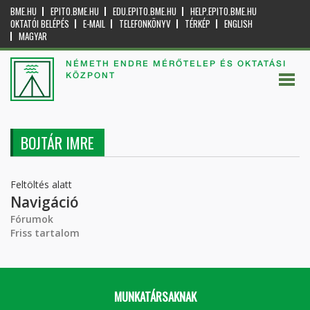
BME.HU
EPITO.BME.HU
EDU.EPITO.BME.HU
HELP.EPITO.BME.HU
OKTATÓI BELÉPÉS
E-MAIL
TELEFONKÖNYV
TÉRKÉP
ENGLISH
MAGYAR
NÉMETH ENDRE MÉRŐTELEP ÉS OKTATÁSI
KÖZPONT
BOJTÁR IMRE
Feltöltés alatt
Navigáció
Fórumok
Friss tartalom
MUNKATÁRSAKNAK