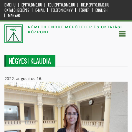
BME.HU
EPITO.BME.HU
EDU.EPITO.BME.HU
HELP.EPITO.BME.HU
OKTATÓI BELÉPÉS
E-MAIL
TELEFONKÖNYV
TÉRKÉP
ENGLISH
MAGYAR
NÉMETH ENDRE MÉRŐTELEP ÉS OKTATÁSI
KÖZPONT
NÉGYESI KLAUDIA
2022. augusztus 16.