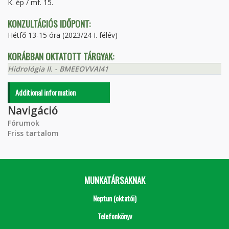
K. ép / mf. 15.
KONZULTÁCIÓS IDŐPONT:
Hétfő 13-15 óra (2023/24 I. félév)
KORÁBBAN OKTATOTT TÁRGYAK:
Hidrológia II. - BMEEOVVAI41
Additional information
Navigáció
Fórumok
Friss tartalom
MUNKATÁRSAKNAK
Neptun (oktatói)
Telefonkönyv