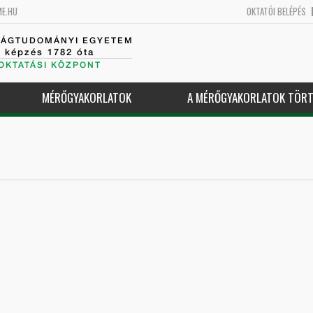
ME.HU
OKTATÓI BELÉPÉS
SÁGTUDOMÁNYI EGYETEM
k képzés 1782 óta
OKTATÁSI KÖZPONT
MÉRŐGYAKORLATOK
A MÉRŐGYAKORLATOK TÖRT