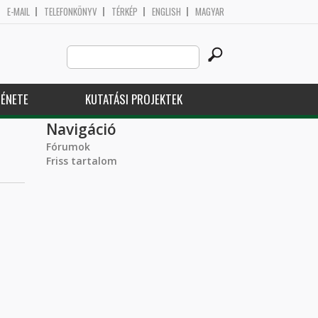
E-MAIL
TELEFONKÖNYV
TÉRKÉP
ENGLISH
MAGYAR
Search
Keresés űrlap
this
site
ÉNETE
KUTATÁSI PROJEKTEK
Navigáció
Fórumok
Friss tartalom