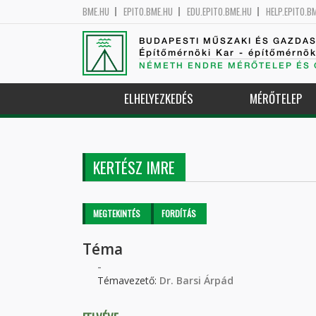
BME.HU
EPITO.BME.HU
EDU.EPITO.BME.HU
HELP.EPITO.B
BUDAPESTI MŰSZAKI ÉS GAZDA
Építőmérnöki Kar - építőmérnö
NÉMETH ENDRE MÉRŐTELEP ÉS 
ELHELYEZKEDÉS
MÉRŐTELEP
KERTÉSZ IMRE
Elsődleges fülek
MEGTEKINTÉS
(AKTÍV
FORDÍTÁS
FÜL)
Téma
-
Témavezető:
Dr. Barsi Árpád