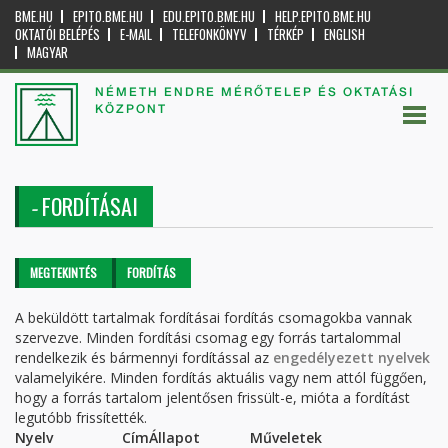
BME.HU
EPITO.BME.HU
EDU.EPITO.BME.HU
HELP.EPITO.BME.HU
OKTATÓI BELÉPÉS
E-MAIL
TELEFONKÖNYV
TÉRKÉP
ENGLISH
MAGYAR
NÉMETH ENDRE MÉRŐTELEP ÉS OKTATÁSI
KÖZPONT
FORDÍTÁSAI
-
Elsődleges fülek
MEGTEKINTÉS
FORDÍTÁS
(AKTÍV
FÜL)
A beküldött tartalmak fordításai fordítás csomagokba vannak
szervezve. Minden fordítási csomag egy forrás tartalommal
rendelkezik és bármennyi fordítással az
engedélyezett nyelvek
valamelyikére. Minden fordítás aktuális vagy nem attól függően,
hogy a forrás tartalom jelentősen frissült-e, mióta a fordítást
legutóbb frissítették.
Nyelv
Cím
Állapot
Műveletek