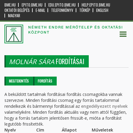
BME.HU
EPITO.BME.HU
EDU.EPITO.BME.HU
HELP.EPITO.BME.HU
OKTATÓI BELÉPÉS
E-MAIL
TELEFONKÖNYV
TÉRKÉP
ENGLISH
MAGYAR
NÉMETH ENDRE MÉRŐTELEP ÉS OKTATÁSI
KÖZPONT
FORDÍTÁSAI
MOLNÁR SÁRA
Elsődleges fülek
MEGTEKINTÉS
FORDÍTÁS
(AKTÍV
FÜL)
A beküldött tartalmak fordításai fordítás csomagokba vannak
szervezve. Minden fordítási csomag egy forrás tartalommal
rendelkezik és bármennyi fordítással az
engedélyezett nyelvek
valamelyikére. Minden fordítás aktuális vagy nem attól függően,
hogy a forrás tartalom jelentősen frissült-e, mióta a fordítást
legutóbb frissítették.
Nyelv
Cím
Állapot
Műveletek