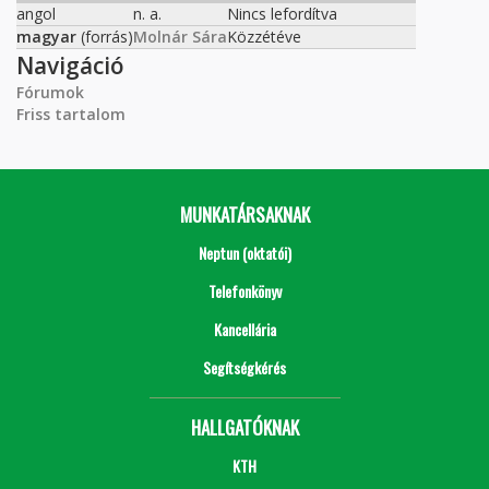
angol
n. a.
Nincs lefordítva
magyar
(forrás)
Molnár Sára
Közzétéve
Navigáció
Fórumok
Friss tartalom
MUNKATÁRSAKNAK
Neptun (oktatói)
Telefonkönyv
Kancellária
Segítségkérés
HALLGATÓKNAK
KTH