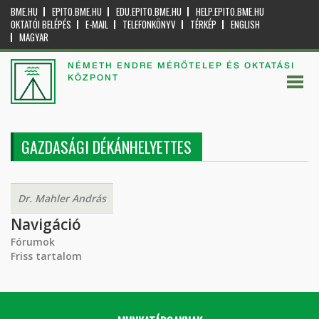
BME.HU
EPITO.BME.HU
EDU.EPITO.BME.HU
HELP.EPITO.BME.HU
OKTATÓI BELÉPÉS
E-MAIL
TELEFONKÖNYV
TÉRKÉP
ENGLISH
MAGYAR
NÉMETH ENDRE MÉRŐTELEP ÉS OKTATÁSI
KÖZPONT
GAZDASÁGI DÉKÁNHELYETTES
Dr. Mahler András
Navigáció
Fórumok
Friss tartalom