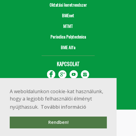
Oktatási keretrendszer
BMEnet
MTMT
Periodica Polytechnica
BME Alfa
KAPCSOLAT
A weboldalunkon cookie-kat használunk,
hogy a legjobb felhasználói élményt
nyújthassuk.
További információ
Impresszum
Copyright © 2020 BME Építőmérnöki Kar
Rendben!
1111 Budapest, Műegyetem rkp. 3.
+36 1 463 3531