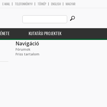
E-MAIL
TELEFONKÖNYV
TÉRKÉP
ENGLISH
MAGYAR
Search
Keresés űrlap
this
site
ÉNETE
KUTATÁSI PROJEKTEK
Navigáció
Fórumok
Friss tartalom