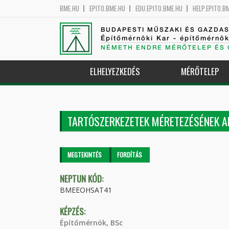
BME.HU
EPITO.BME.HU
EDU.EPITO.BME.HU
HELP.EPITO.B
BUDAPESTI MŰSZAKI ÉS GAZDA
Építőmérnöki Kar - építőmérnö
NÉMETH ENDRE MÉRŐTELEP ÉS 
ELHELYEZKEDÉS
MÉRŐTELEP
TARTÓSZERKEZETEK MÉRETEZÉSÉNEK A
Elsődleges fülek
MEGTEKINTÉS
(AKTÍV
FORDÍTÁS
FÜL)
NEPTUN KÓD:
BMEEOHSAT41
KÉPZÉS:
Építőmérnök, BSc