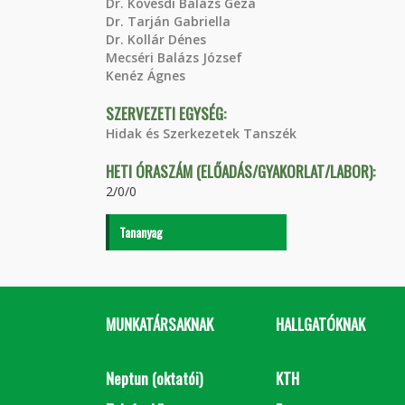
Dr. Kövesdi Balázs Géza
Dr. Tarján Gabriella
Dr. Kollár Dénes
Mecséri Balázs József
Kenéz Ágnes
SZERVEZETI EGYSÉG:
Hidak és Szerkezetek Tanszék
HETI ÓRASZÁM (ELŐADÁS/GYAKORLAT/LABOR):
2/0/0
Tananyag
MUNKATÁRSAKNAK
HALLGATÓKNAK
Neptun (oktatói)
KTH