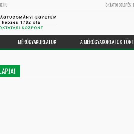
ME.HU
OKTATÓI BELÉPÉS
SÁGTUDOMÁNYI EGYETEM
k képzés 1782 óta
OKTATÁSI KÖZPONT
MÉRŐGYAKORLATOK
A MÉRŐGYAKORLATOK TÖRT
LAPJAI