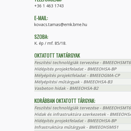
+36 1 463 1743
E-MAIL:
kovacs.tamas@emk.bme.hu
SZOBA:
K. ép / mf. 85/18.
OKTATOTT TANTÁRGYAK
Feszítési technológiák tervezése - BMEEOHSMT6
Hídépítés projektfeladat - BMEEOHSA-BP
Mélyépítés projektfeladat - BMEEOGMA-CP
Mélyépítési műtárgyak - BMEEOHSA-B3
Vasbeton hidak - BMEEOHSA-B2
KORÁBBAN OKTATOTT TÁRGYAK:
Feszítési technológiák tervezése - BMEEOHSMT6
Hidak és infrastruktúra szerkezetek - BMEEOHS
Hídépítés projektfeladat - BMEEOHSA-BP
Infrastruktúra műtárgyak - BMEEOHSMI51