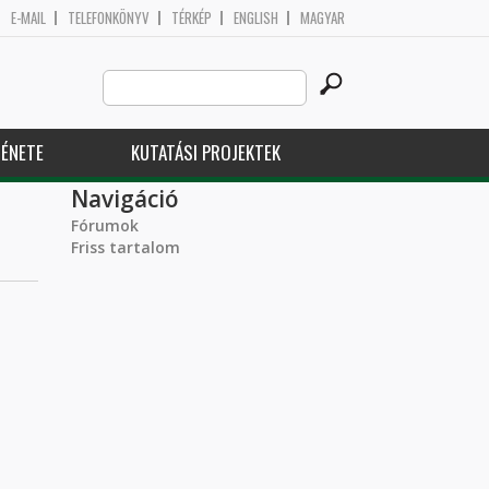
E-MAIL
TELEFONKÖNYV
TÉRKÉP
ENGLISH
MAGYAR
Search
Keresés űrlap
this
site
ÉNETE
KUTATÁSI PROJEKTEK
Navigáció
Fórumok
Friss tartalom