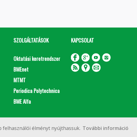
SZOLGÁLTATÁSOK
KAPCSOLAT
Oktatási keretrendszer
BMEnet
MTMT
Periodica Polytechnica
BME Alfa
Impresszum
Copyright © 2020 BME Építőmérnöki Kar
 felhasználói élményt nyújthassuk.
További információ
 Budapest, Műegyetem rkp. 3.
+36 1 463 3531
webmester@emk.bme