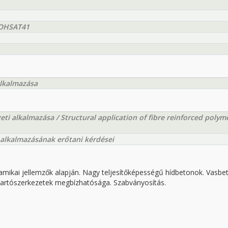
EOHSAT41
alkalmazása
eti alkalmazása / Structural application of fibre reinforced polym
alkalmazásának erőtani kérdései
mikai jellemzők alapján. Nagy teljesítőképességű hídbetonok. Vasbe
 Tartószerkezetek megbízhatósága. Szabványosítás.