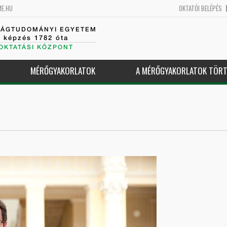
ME.HU
OKTATÓI BELÉPÉS
SÁGTUDOMÁNYI EGYETEM
k képzés 1782 óta
OKTATÁSI KÖZPONT
MÉRŐGYAKORLATOK
A MÉRŐGYAKORLATOK TÖRT