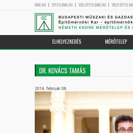
BME.HU
EPITO.BME.HU
EDU.EPITO.BME.HU
HELP.EPITO.B
BUDAPESTI MŰSZAKI ÉS GAZDA
Építőmérnöki Kar - építőmérnö
NÉMETH ENDRE MÉRŐTELEP ÉS 
ELHELYEZKEDÉS
MÉRŐTELEP
DR. KOVÁCS TAMÁS
2016. február 08.