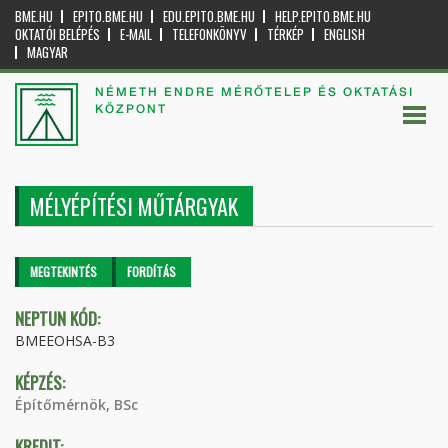
BME.HU
EPITO.BME.HU
EDU.EPITO.BME.HU
HELP.EPITO.BME.HU
OKTATÓI BELÉPÉS
E-MAIL
TELEFONKÖNYV
TÉRKÉP
ENGLISH
MAGYAR
NÉMETH ENDRE MÉRŐTELEP ÉS OKTATÁSI
KÖZPONT
MÉLYÉPÍTÉSI MŰTÁRGYAK
Elsődleges fülek
MEGTEKINTÉS
(AKTÍV
FORDÍTÁS
FÜL)
NEPTUN KÓD:
BMEEOHSA-B3
KÉPZÉS:
Építőmérnök, BSc
KREDIT: