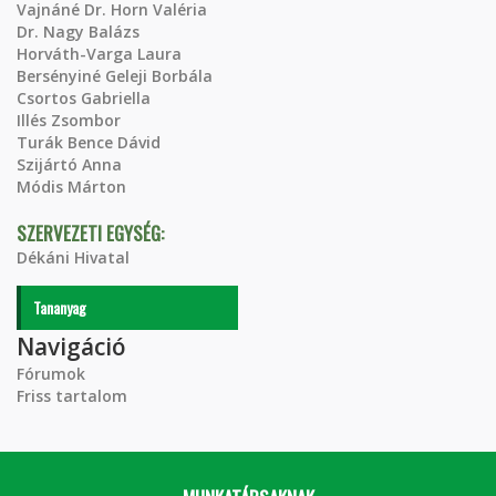
Vajnáné Dr. Horn Valéria
Dr. Nagy Balázs
Horváth-Varga Laura
Bersényiné Geleji Borbála
Csortos Gabriella
Illés Zsombor
Turák Bence Dávid
Szijártó Anna
Módis Márton
SZERVEZETI EGYSÉG:
Dékáni Hivatal
Tananyag
Navigáció
Fórumok
Friss tartalom