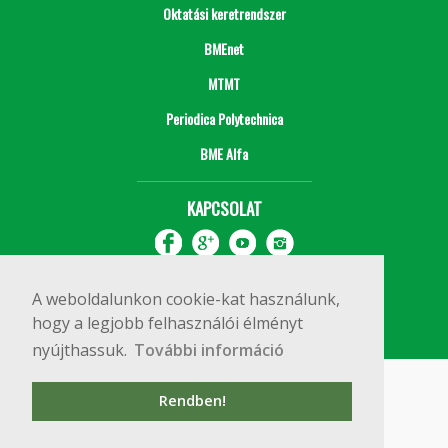
Oktatási keretrendszer
BMEnet
MTMT
Periodica Polytechnica
BME Alfa
KAPCSOLAT
A weboldalunkon cookie-kat használunk,
hogy a legjobb felhasználói élményt
nyújthassuk.
További információ
Impresszum
Copyright © 2020 BME Építőmérnöki Kar
Rendben!
1111 Budapest, Műegyetem rkp. 3.
+36 1 463 3531
webmester@emk.bme.hu