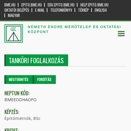
BME.HU
EPITO.BME.HU
EDU.EPITO.BME.HU
HELP.EPITO.BME.HU
OKTATÓI BELÉPÉS
E-MAIL
TELEFONKÖNYV
TÉRKÉP
ENGLISH
MAGYAR
NÉMETH ENDRE MÉRŐTELEP ÉS OKTATÁSI
KÖZPONT
TANKÖRI FOGLALKOZÁS
Elsődleges fülek
MEGTEKINTÉS
(AKTÍV
FORDÍTÁS
FÜL)
NEPTUN KÓD:
BMEEODHAOFO
KÉPZÉS:
Építőmérnök, BSc
KREDIT: