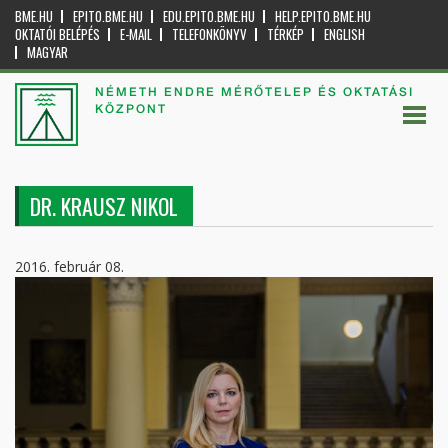
BME.HU
EPITO.BME.HU
EDU.EPITO.BME.HU
HELP.EPITO.BME.HU
OKTATÓI BELÉPÉS
E-MAIL
TELEFONKÖNYV
TÉRKÉP
ENGLISH
MAGYAR
NÉMETH ENDRE MÉRŐTELEP ÉS OKTATÁSI
KÖZPONT
DR. KRAUSZ NIKOL
2016. február 08.