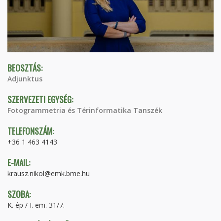
BEOSZTÁS:
Adjunktus
SZERVEZETI EGYSÉG:
Fotogrammetria és Térinformatika Tanszék
TELEFONSZÁM:
+36 1 463 4143
E-MAIL:
krausz.nikol@emk.bme.hu
SZOBA:
K. ép / I. em. 31/7.