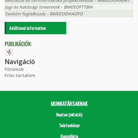
Geodézia és térinformatika projektfeladat - BMEEODHAG41
Jogi és hatósági ismeretek - BMEEOFTTBI4
Tanköri foglalkozás - BMEEODHAOFO
Additional information
PUBLIKÁCIÓK:
Navigáció
Fórumok
Friss tartalom
MUNKATÁRSAKNAK
Neptun (oktatói)
Telefonkönyv
Kancellária