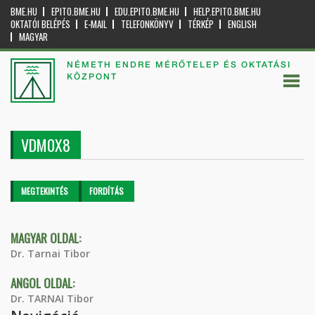
BME.HU
EPITO.BME.HU
EDU.EPITO.BME.HU
HELP.EPITO.BME.HU
OKTATÓI BELÉPÉS
E-MAIL
TELEFONKÖNYV
TÉRKÉP
ENGLISH
MAGYAR
NÉMETH ENDRE MÉRŐTELEP ÉS OKTATÁSI
KÖZPONT
VDM0X8
Elsődleges fülek
MEGTEKINTÉS
(AKTÍV
FORDÍTÁS
FÜL)
MAGYAR OLDAL:
Dr. Tarnai Tibor
ANGOL OLDAL:
Dr. TARNAI Tibor