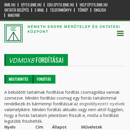
BME.HU
EPITO.BME.HU
EDU.EPITO.BME.HU
HELP.EPITO.BME.HU
OKTATÓI BELÉPÉS
E-MAIL
TELEFONKÖNYV
TÉRKÉP
ENGLISH
MAGYAR
NÉMETH ENDRE MÉRŐTELEP ÉS OKTATÁSI
KÖZPONT
FORDÍTÁSAI
VDM0X8
Elsődleges fülek
MEGTEKINTÉS
FORDÍTÁS
(AKTÍV
FÜL)
A beküldött tartalmak fordításai fordítás csomagokba vannak
szervezve. Minden fordítási csomag egy forrás tartalommal
rendelkezik és bármennyi fordítással az
engedélyezett nyelvek
valamelyikére. Minden fordítás aktuális vagy nem attól függően,
hogy a forrás tartalom jelentősen frissült-e, mióta a fordítást
legutóbb frissítették.
Nyelv
Cím
Állapot
Műveletek