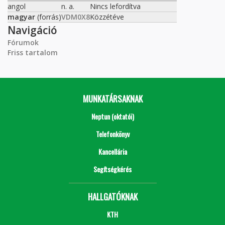
angol
n. a.
Nincs lefordítva
magyar
(forrás)
VDM0X8
Közzétéve
Navigáció
Fórumok
Friss tartalom
MUNKATÁRSAKNAK
Neptun (oktatói)
Telefonkönyv
Kancellária
Segítségkérés
HALLGATÓKNAK
KTH