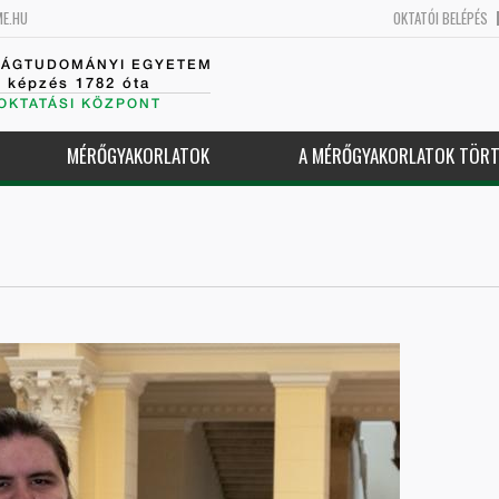
ME.HU
OKTATÓI BELÉPÉS
SÁGTUDOMÁNYI EGYETEM
k képzés 1782 óta
OKTATÁSI KÖZPONT
MÉRŐGYAKORLATOK
A MÉRŐGYAKORLATOK TÖRT