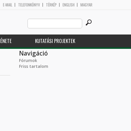
E-MAIL
TELEFONKÖNYV
TÉRKÉP
ENGLISH
MAGYAR
Search
Keresés űrlap
this
site
ÉNETE
KUTATÁSI PROJEKTEK
Navigáció
Fórumok
Friss tartalom