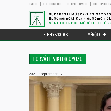
BME.HU
EPITO.BME.HU
EDU.EPITO.BME.HU
HELP.EPITO.B
BUDAPESTI MŰSZAKI ÉS GAZDA
Építőmérnöki Kar - építőmérnö
NÉMETH ENDRE MÉRŐTELEP ÉS 
ELHELYEZKEDÉS
MÉRŐTELEP
HORVÁTH VIKTOR GYŐZŐ
2021. szeptember 02.