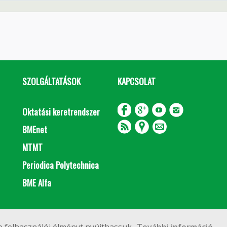
SZOLGÁLTATÁSOK
KAPCSOLAT
Oktatási keretrendszer
BMEnet
MTMT
Periodica Polytechnica
BME Alfa
Impresszum
Copyright © 2020 BME Építőmérnöki Kar