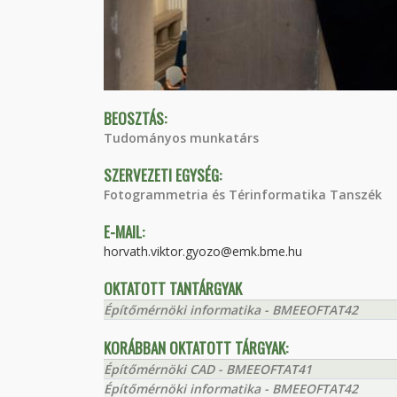
BEOSZTÁS:
Tudományos munkatárs
SZERVEZETI EGYSÉG:
Fotogrammetria és Térinformatika Tanszék
E-MAIL:
horvath.viktor.gyozo@emk.bme.hu
OKTATOTT TANTÁRGYAK
Építőmérnöki informatika - BMEEOFTAT42
KORÁBBAN OKTATOTT TÁRGYAK:
Építőmérnöki CAD - BMEEOFTAT41
Építőmérnöki informatika - BMEEOFTAT42