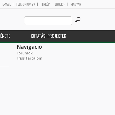
E-MAIL
TELEFONKÖNYV
TÉRKÉP
ENGLISH
MAGYAR
Search
Keresés űrlap
this
site
ÉNETE
KUTATÁSI PROJEKTEK
Navigáció
Fórumok
Friss tartalom