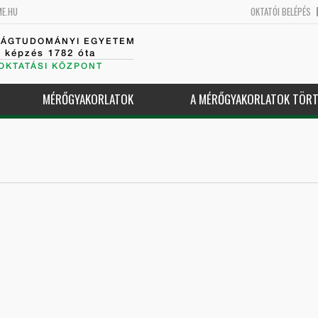
ME.HU
OKTATÓI BELÉPÉS
SÁGTUDOMÁNYI EGYETEM
k képzés 1782 óta
OKTATÁSI KÖZPONT
MÉRŐGYAKORLATOK
A MÉRŐGYAKORLATOK TÖRT