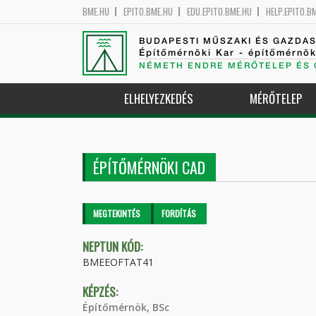
BME.HU
EPITO.BME.HU
EDU.EPITO.BME.HU
HELP.EPITO.B
BUDAPESTI MŰSZAKI ÉS GAZDA
Építőmérnöki Kar - építőmérnö
NÉMETH ENDRE MÉRŐTELEP ÉS 
ELHELYEZKEDÉS
MÉRŐTELEP
ÉPÍTŐMÉRNÖKI CAD
Elsődleges fülek
MEGTEKINTÉS
(AKTÍV
FORDÍTÁS
FÜL)
NEPTUN KÓD:
BMEEOFTAT41
KÉPZÉS:
Építőmérnök, BSc