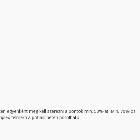
n egyenként meg kell szerezni a pontok min. 50%-át. Min. 70%-os
mplex felmérő a pótlási héten pótolható