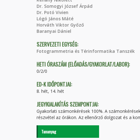
Dr. Somogyi József Árpád
Dr. Potó Vivien
Lógó János Máté
Horváth Viktor Győző
Baranyai Dániel
SZERVEZETI EGYSÉG:
Fotogrammetria és Térinformatika Tanszék
HETI ÓRASZÁM (ELŐADÁS/GYAKORLAT/LABOR):
0/2/0
ED-K IDŐPONTJAI:
8. hét, 14. hét
JEGYKIALAKÍTÁS SZEMPONTJAI:
Gyakorlati számonkérések 100%. A számonkéréseke
részvétel az órákon. Az ellenőrző dolgozat és a ko
Tananyag